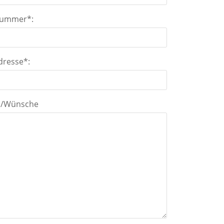
nummer*:
dresse*:
os/Wünsche