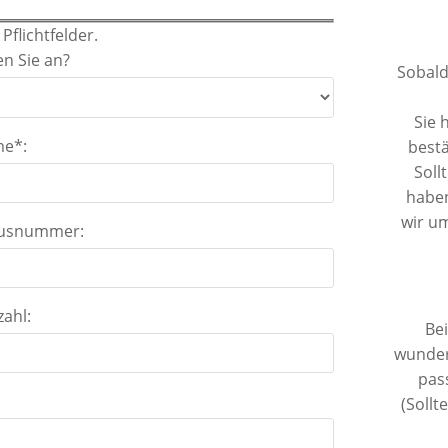
Pflichtfelder.
en Sie an?
Sobald
Sie 
me*:
bestä
Soll
haben
wir u
ausnummer:
zahl:
Be
wunder
pas
:
(Sollt