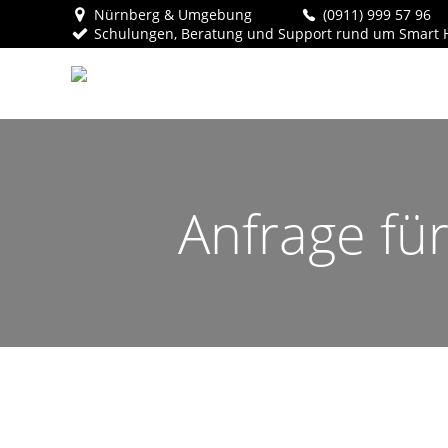
Zum
Nürnberg & Umgebung
(0911) 999 57 96
Inhalt
Schulungen, Beratung und Support rund um Smart
springen
Anfrage fü