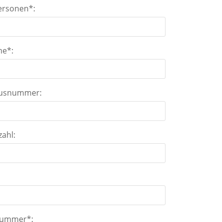
ersonen*:
me*:
ausnummer:
zahl:
:
nummer*: