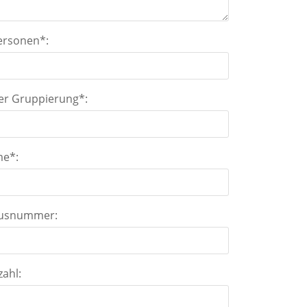
ersonen*:
er Gruppierung*:
me*:
ausnummer:
zahl: