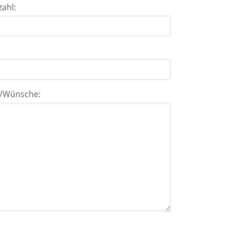
zahl:
:
s/Wünsche: