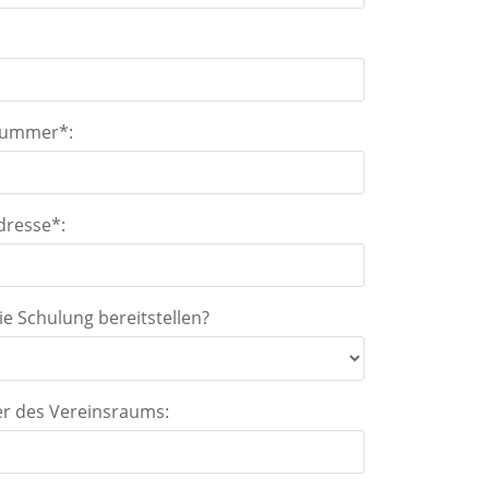
:
nummer*:
dresse*:
e Schulung bereitstellen?
 des Vereinsraums: